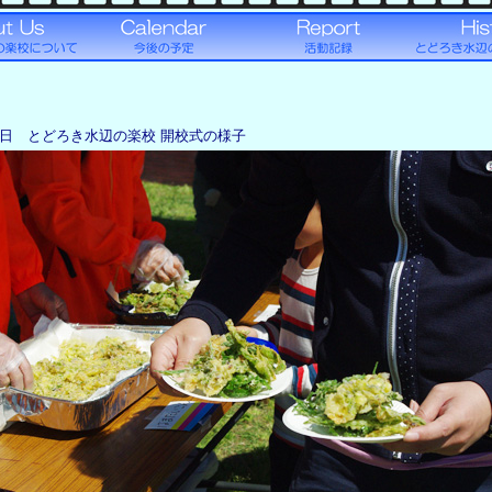
月29日 とどろき水辺の楽校 開校式の様子