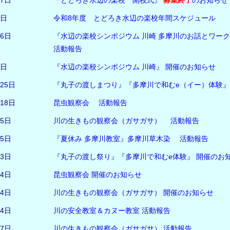
27日
『とどろき水辺の楽校 開校式』
募集終了
のお知らせ
4日
令和8年度 とどろき水辺の楽校年間スケジュール
26日
『水辺の楽校シンポジウム 川崎 多摩川のお話とワー
活動報告
9日
『水辺の楽校シンポジウム 川崎』 開催のお知らせ
月25日
『丸子の渡しまつり』『多摩川で和むe（イー）体験
月18日
昆虫観察会 活動報告
月5日
川の生きもの観察会（ガサガサ） 活動報告
月5日
『夏休み 多摩川教室』多摩川草木染 活動報告
23日
『丸子の渡し祭り』『多摩川で和むe体験』 開催のお
24日
昆虫観察会 開催のお知らせ
24日
川の生きもの観察会（ガサガサ） 開催のお知らせ
14日
川の安全教室＆カヌー教室 活動報告
17日
川の生きもの観察会（ガサガサ） 活動報告