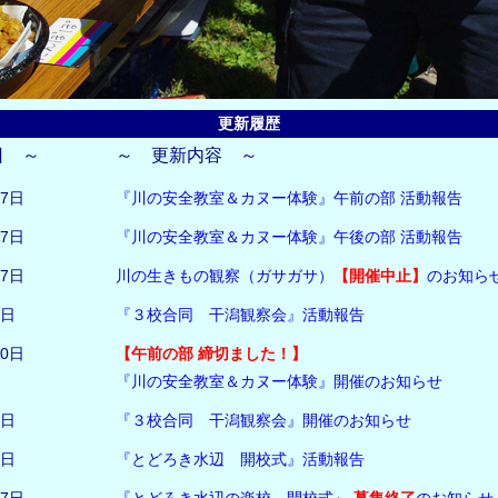
更新履歴
日 ～
～ 更新内容 ～
27日
『川の安全教室＆カヌー体験』午前の部 活動報告
27日
『川の安全教室＆カヌー体験』午後の部 活動報告
27日
川の生きもの観察（ガサガサ）
【開催中止】
のお知ら
4日
『３校合同 干潟観察会』活動報告
10日
【午前の部 締切ました！】
『川の安全教室＆カヌー体験』開催のお知らせ
2日
『３校合同 干潟観察会』開催のお知らせ
2日
『とどろき水辺 開校式』活動報告