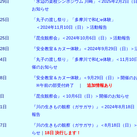
月29日
「水辺の楽校シンポジウム 川崎」＜2025年2月2日（
お知らせ
月25日
「丸子の渡し祭り」「多摩川で和むe体験」
＜2024年11月10日（日）＞活動報告
月25日
『昆虫観察会』＜2024年10月6日（日）＞活動報告
月28日
『安全教室＆カヌー体験』＜2024年9月29日（日）＞
月4日
「丸子の渡し祭り」「多摩川で和むe体験」＜11月10
催のお知らせ
28日
『安全教室＆カヌー体験』＜9月29日（日）＞開催の
※午前の部受付終了
｜
追加情報あり
6日
『昆虫観察会』＜10月6日（日）＞開催のお知らせ
31日
『川の生きもの観察（ガサガサ）』＜2024年8月18日
報告
17日
『川の生きもの観察（ガサガサ）』＜8月18日（日）
らせ
｜
18日 決行します！