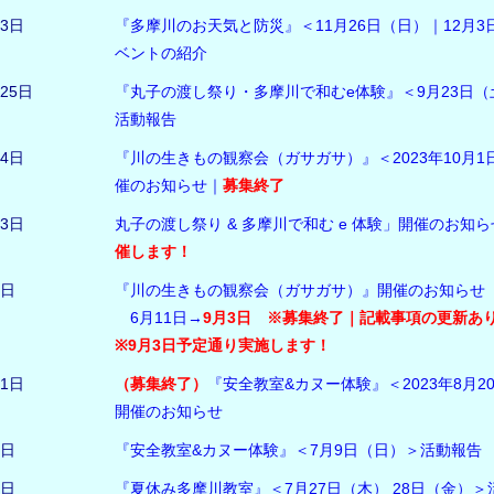
月3日
『多摩川のお天気と防災』＜11月26日（日）｜12月3
ベントの紹介
月25日
『丸子の渡し祭り・多摩川で和むe体験』＜9月23日（
活動報告
24日
『川の生きもの観察会（ガサガサ）』＜2023年10月1
催のお知らせ｜
募集終了
23日
丸子の渡し祭り & 多摩川で和む e 体験」開催のお知
催します！
2日
『川の生きもの観察会（ガサガサ）』開催のお知らせ
6月11日→
9月3日
※募集終了｜記載事項の更新あ
※9月3日予定通り実施します！
11日
（募集終了）
『安全教室&カヌー体験』＜2023年8月2
開催のお知らせ
5日
『安全教室&カヌー体験』＜7月9日（日）＞活動報告
1日
『夏休み多摩川教室』＜7月27日（木） 28日（金）＞