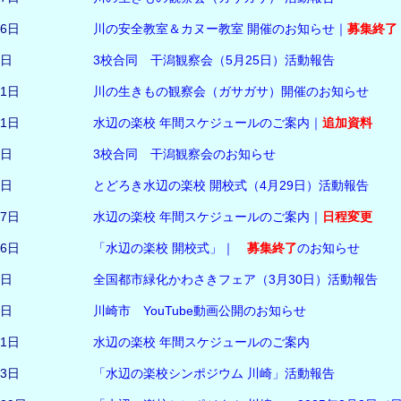
16日
川の安全教室＆カヌー教室 開催のお知らせ｜
募集終了
2日
3校合同 干潟観察会（5月25日）活動報告
11日
川の生きもの観察会（ガサガサ）開催のお知らせ
11日
水辺の楽校 年間スケジュールのご案内｜
追加資料
8日
3校合同 干潟観察会のお知らせ
1日
とどろき水辺の楽校 開校式（4月29日）活動報告
27日
水辺の楽校 年間スケジュールのご案内｜
日程変更
26日
「水辺の楽校 開校式」｜
募集終了
のお知らせ
5日
全国都市緑化かわさきフェア（3月30日）活動報告
5日
川崎市 YouTube動画公開のお知らせ
11日
水辺の楽校 年間スケジュールのご案内
13日
「水辺の楽校シンポジウム 川崎」活動報告