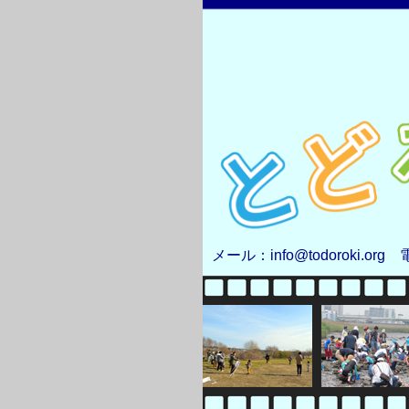
メール：info@todoroki.org 